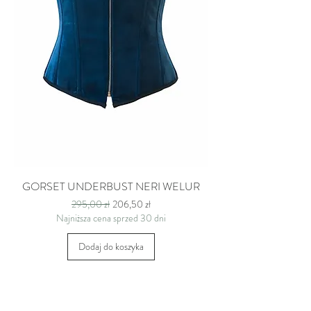
GORSET UNDERBUST NERI WELUR
Regularna cena
Cena rabatowa
295,00 zł
206,50 zł
Najniższa cena sprzed 30 dni
Dodaj do koszyka