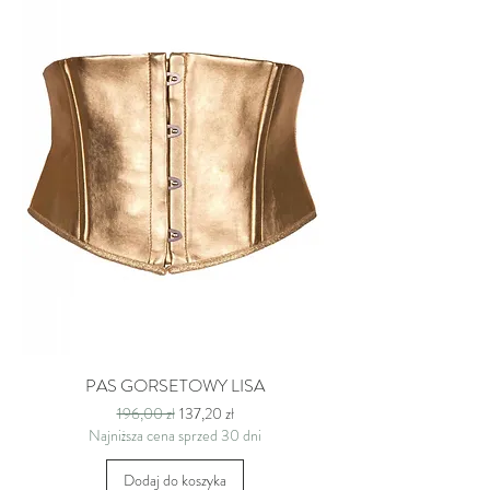
PAS GORSETOWY LISA
Regularna cena
Cena rabatowa
196,00 zł
137,20 zł
Najniższa cena sprzed 30 dni
Dodaj do koszyka