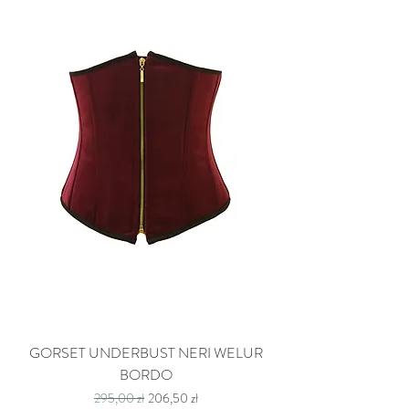
GORSET UNDERBUST NERI WELUR
BORDO
Regularna cena
Cena rabatowa
295,00 zł
206,50 zł