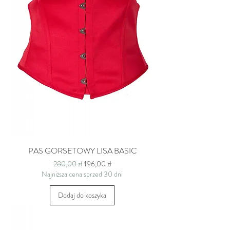
PAS GORSETOWY LISA BASIC
Regularna cena
Cena rabatowa
280,00 zł
196,00 zł
Najniższa cena sprzed 30 dni
Dodaj do koszyka