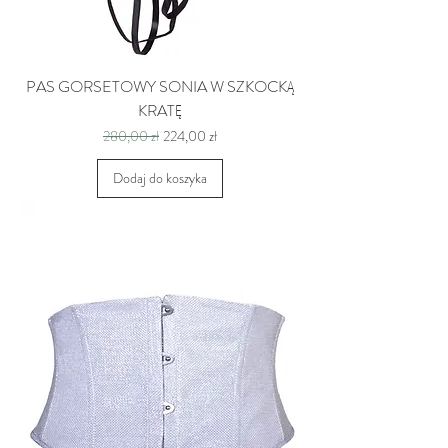
PAS GORSETOWY SONIA W SZKOCKĄ
KRATĘ
Regularna cena
Cena rabatowa
280,00 zł
224,00 zł
Dodaj do koszyka