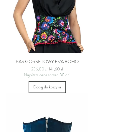
PAS GORSETOWY EVA BOHO
Regularna cena
Cena rabatowa
236,00 zł
141,60 zł
Najniższa cena sprzed 30 dni
Dodaj do koszyka