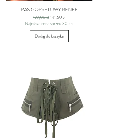
PAS GORSETOWY RENEE
Regularna cena
Cena rabatowa
177,00 zł
141,60 zł
Najniższa cena sprzed 30 dni
Dodaj do koszyka