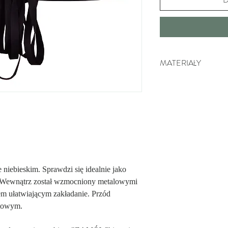
MATERIAŁY
100% Naturalna bawełna
względu na dużą wytrzym
przyjazność dla skóry. W
wyrobu naszych produktó
oddychać.
niebieskim. Sprawdzi się idealnie jako
ji. Wewnątrz został wzmocniony metalowymi
em ułatwiającym zakładanie. Przód
etowym.