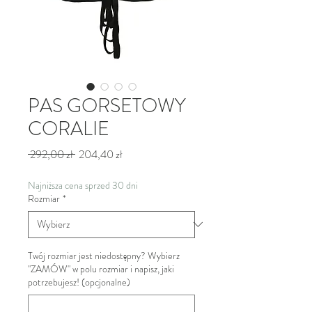
PAS GORSETOWY
CORALIE
Regularna cena
Cena Rabatowa
 292,00 zł 
204,40 zł
Najniższa cena sprzed 30 dni
Rozmiar
*
Twój rozmiar jest niedostępny? Wybierz
"ZAMÓW" w polu rozmiar i napisz, jaki
potrzebujesz! (opcjonalne)