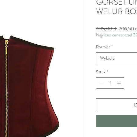
GORSET U
WELUR B
Regularna
 295,00 zł 
206,50 z
Najniższa cena sprzed 3
Rozmiar
*
Wybierz
Sztuk
*
D