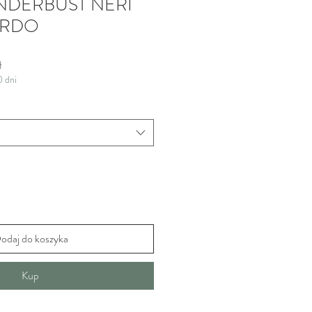
NDERBUST NERI
ORDO
 cena
Cena Rabatowa
ł
0 dni
odaj do koszyka
Kup