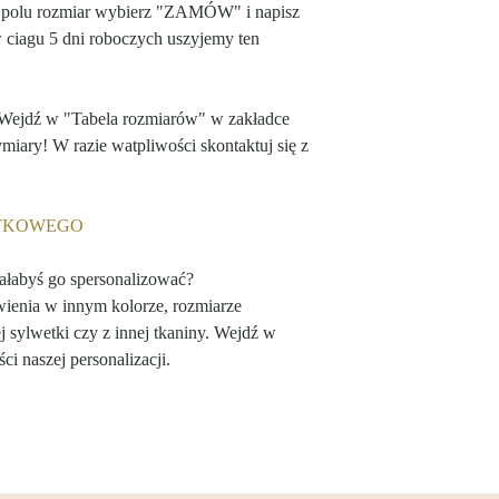
 polu rozmiar wybierz "ZAMÓW" i napisz
w ciagu 5 dni roboczych uszyjemy ten
 Wejdź w "Tabela rozmiarów" w zakładce
ry! W razie watpliwości skontaktuj się z
ĄTKOWEGO
iałabyś go spersonalizować?
wienia w innym kolorze, rozmiarze
 sylwetki czy z innej tkaniny. Wejdź w
ci naszej personalizacji.