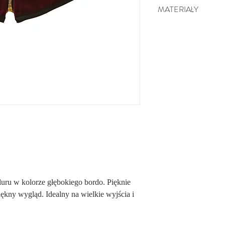
MATERIAŁY
40% Naturalna bawełna.
względu na dużą wytrzym
przyjazność dla skóry. W
wyrobu naszych produktó
oddychać.
40% Wysokogatunkowa wi
pochodzenia, dzięki czem
skóry. Dobrze też chłoni
na wiosnę i na lato.
20% Poliester. Wysokiej 
produktach charakteryzuj
wygodny w noszeniu.
luru w kolorze głębokiego bordo. Pięknie
iękny wygląd. Idealny na wielkie wyjścia i