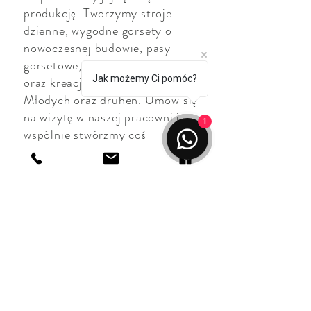
produkcję. Tworzymy stroje
dzienne, wygodne gorsety o
nowoczesnej budowie, pasy
gorsetowe, suknie wieczorowe
Jak możemy Ci pomóc?
oraz kreacje ślubne dla Panien
Młodych oraz druhen. Umów się
na wizytę w naszej pracowni i
1
wspólnie stwórzmy coś
wyjątkowego!