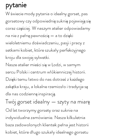
pytanie
W świecie mody pytania o idealny gorset, pas 
gorsetowy czy odpowiednią suknię pojawiają się 
coraz częściej. W naszym atelier odpowiadamy 
na nie z pełną pewnością — a to dzięki 
wieloletniemu doświadczeniu, pasji i pracy z 
setkami kobiet, które szukały perfekcyjnego 
kroju dla swojej sylwetki.
Nasze atelier mieści się w Łodzi, w samym 
sercu Polski i centrum włókienniczej historii. 
Dzięki temu łatwo do nas dotrzeć z każdego 
zakątka kraju, a lokalne rzemiosło i tradycje są 
dla nas codzienną inspiracją.
Twój gorset idealny — szyty na miarę
Od lat tworzymy gorsety oraz suknie na 
indywidualne zamówienie. Nasza kilkuletnia 
baza zadowolonych klientek pełna jest historii 
kobiet, które długo szukały idealnego gorsetu 