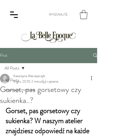
WYSZUKAJ
Post
All Posts
Katarzyna Maciaszczyk
All Posts
5 gru 2025
2 minut(y) czytania
Gorset, pas gorsetowy czy
inspiracje modowe
sukienka..?
Gorset, pas gorsetowy czy 
sukienka? W naszym atelier 
znajdziesz odpowiedź na każde 