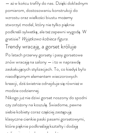
— aż w końcu trafiły do nas. Dzięki dokładnym 
pomiarom, dostosowaniu konstrukcji do 
wzrostu oraz wielkości biustu możemy 
stworzyć model, który nie tylko pięknie 
podkreśli sylwetkę, ale też zapewni wygodę. W 
gratisie? 
Wyjątkowo kobieca figura
.
Trendy wracają, a gorset króluje
Po latach przerwy gorsety i pasy gorsetowe 
znów wracają na salony — i to w naprawdę 
zaskakujących stylizacjach. To, co kiedyś było 
nieodłącznym elementem wieczorowych 
kreacji, dziś świetnie odnajduje się również w 
modzie codziennej.
Nikogo już nie dziwi gorset noszony do spodni 
czy założony na koszulę. Świadome, pewne 
siebie kobiety coraz częściej zastępują 
klasyczne cienkie paski pasami gorsetowymi, 
które pięknie podkreślają kształty i dodają 