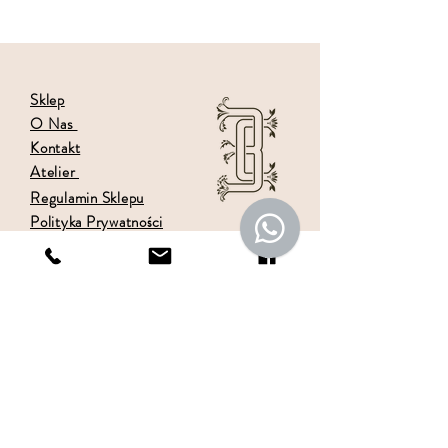
Sklep
O Nas
Kontakt
Atelier
Regulamin Sklepu
Polityka Prywatności
Tabela rozmiarów
Dane do przelewu
Regulamin wysyłki
LBE Katarzyna Maciaszczyk
ul. Wróblewskiego 40
93-578 Łódź
sklep.lbe@gmail.com
(+48)
572 596 000