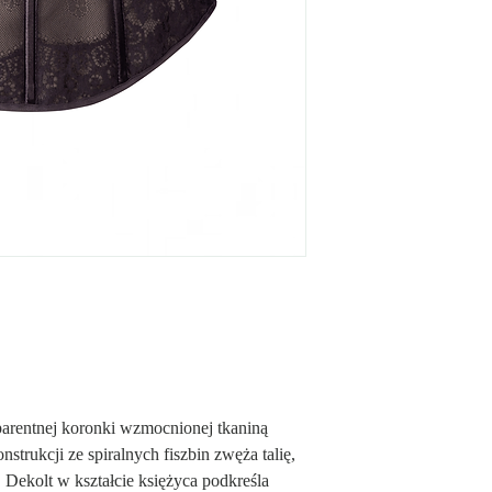
100% Nylon. Jest to mię
w pielęgnacji tkanina. P
materiału, są praktyczne,
odprowadzają ciepło z po
parentnej koronki wzmocnionej tkaniną
strukcji ze spiralnych fiszbin zwęża talię,
 Dekolt w kształcie księżyca podkreśla