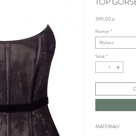
TOP GORS
Cena
399,00 zł
Rozmiar
*
Wybierz
Sztuk
*
D
MATERIAŁY