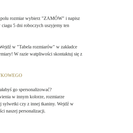
 polu rozmiar wybierz "ZAMÓW" i napisz
w ciagu 5 dni roboczych uszyjemy ten
 Wejdź w "Tabela rozmiarów" w zakładce
ry! W razie watpliwości skontaktuj się z
ĄTKOWEGO
iałabyś go spersonalizować?
wienia w innym kolorze, rozmiarze
 sylwetki czy z innej tkaniny. Wejdź w
ci naszej personalizacji.