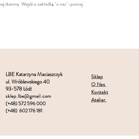
nej tkaniny. Wejdź w zakładkę "o nas" i poznaj
LBE Katarzyna Maciaszczyk
Sklep
ul. Wróblewskiego 40
O Nas
93-578 Łódź
Kontakt
sklep.lbe@gmail.com
Atelier
(+48) 572 596 000
(+48) 602 176 181