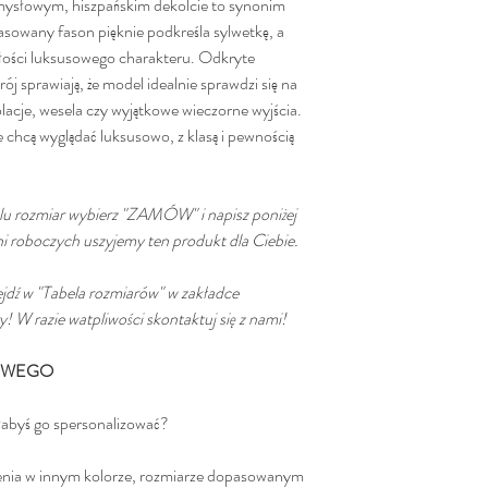
mysłowym, hiszpańskim dekolcie to synonim
asowany fason pięknie podkreśla sylwetkę, a
ałości luksusowego charakteru. Odkryte
ój sprawiają, że model idealnie sprawdzi się na
lacje, wesela czy wyjątkowe wieczorne wyjścia.
 chcą wyglądać luksusowo, z klasą i pewnością
lu rozmiar wybierz "ZAMÓW" i napisz poniżej
dni roboczych uszyjemy ten produkt dla Ciebie.
jdź w "Tabela rozmiarów" w zakładce
W razie watpliwości skontaktuj się z nami!
KOWEGO
ałabyś go spersonalizować?
enia w innym kolorze, rozmiarze dopasowanym