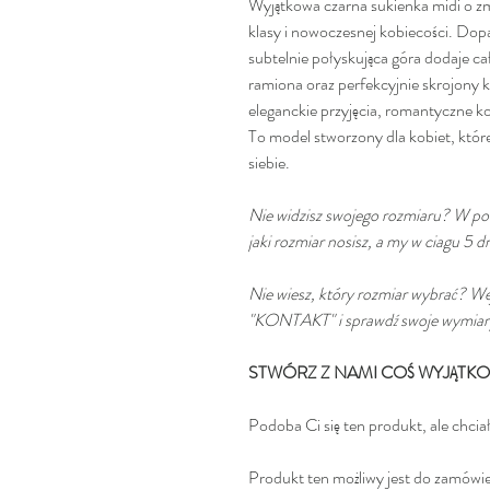
Wyjątkowa czarna sukienka midi o z
klasy i nowoczesnej kobiecości. Dop
subtelnie połyskująca góra dodaje c
ramiona oraz perfekcyjnie skrojony kr
eleganckie przyjęcia, romantyczne ko
To model stworzony dla kobiet, które
siebie.
Nie widzisz swojego rozmiaru? W po
jaki rozmiar nosisz, a my w ciagu 5 
Nie wiesz, który rozmiar wybrać? We
"KONTAKT" i sprawdź swoje wymiary! 
STWÓRZ Z NAMI COŚ WYJĄT
Podoba Ci się ten produkt, ale chci
Produkt ten możliwy jest do zamówi