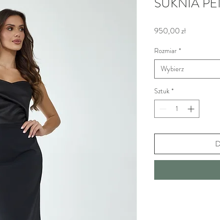
SUKNIA P
Cena
950,00 zł
Rozmiar
*
Wybierz
Sztuk
*
D