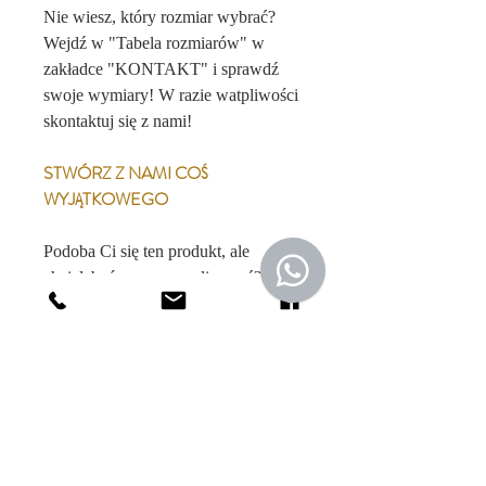
Nie wiesz, który rozmiar wybrać?
Wejdź w "Tabela rozmiarów" w
zakładce "KONTAKT" i sprawdź
swoje wymiary! W razie watpliwości
skontaktuj się z nami!
STWÓRZ Z NAMI COŚ
WYJĄTKOWEGO
Podoba Ci się ten produkt, ale
chciałabyś go spersonalizować?
Produkt ten możliwy jest do
zamówienia w innym kolorze,
rozmiarze dopasowanym specjalnie
do Twojej sylwetki czy z innej
tkaniny. Wejdź w zakładkę "o nas" i
poznaj możliwości naszej
personalizacji.