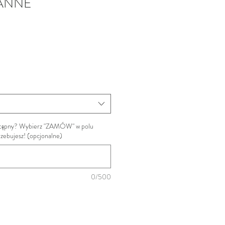
EANNE
ostępny? Wybierz "ZAMÓW" w polu
trzebujesz! (opcjonalne)
0/500