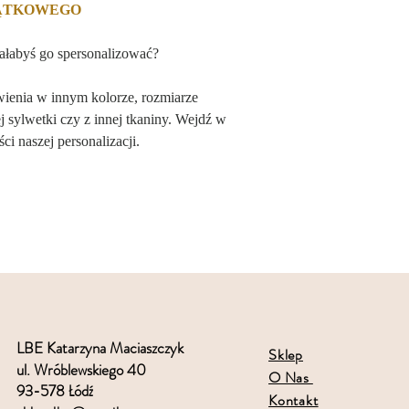
JĄTKOWEGO
iałabyś go spersonalizować?
wienia w innym kolorze, rozmiarze
 sylwetki czy z innej tkaniny. Wejdź w
ci naszej personalizacji.
LBE Katarzyna Maciaszczyk
Sklep
ul. Wróblewskiego 40
O Nas
93-578 Łódź
Kontakt