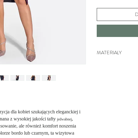
D
MATERIAŁY
100% Poliester. Wysoki
naszych produktach cha
oraz jest wygodny w no
zycja dla kobiet szukających eleganckiej i
ana z wysokiej jakości tafty
,
jedwabnej
sowanie, ale również komfort noszenia
lorze bordo lub czarnym, ta wizytowa