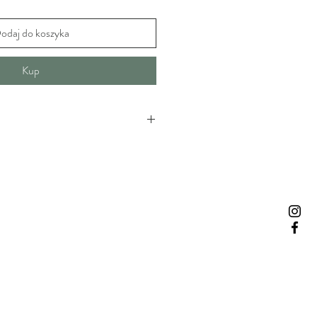
odaj do koszyka
Kup
ej jakości poliester stosowany w
rakteryzuje się dużą wytrzymałością
szeniu.