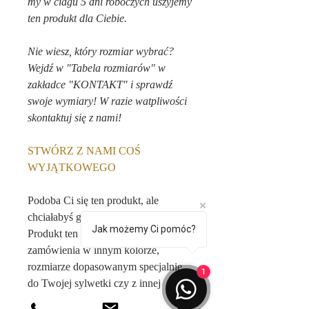
my w ciagu 5 dni roboczych uszyjemy
ten produkt dla Ciebie.
Nie wiesz, który rozmiar wybrać?
Wejdź w "Tabela rozmiarów" w
zakładce "KONTAKT" i sprawdź
swoje wymiary! W razie watpliwości
skontaktuj się z nami!
STWÓRZ Z NAMI COŚ
WYJĄTKOWEGO
Podoba Ci się ten produkt, ale
chciałabyś go spersonalizować?
Jak możemy Ci pomóc?
Produkt ten możliwy jest do
zamówienia w innym kolorze,
rozmiarze dopasowanym specjalnie
1
do Twojej sylwetki czy z innej
tkaniny. Wejdź w zakładkę "o nas" i