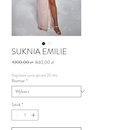
SUKNIA EMILIE
Regularna cena
Cena Rabatowa
 1200,00 zł 
840,00 zł
Najniższa cena sprzed 30 dni
Rozmiar
*
Sztuk
*