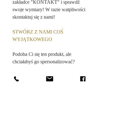
zakładce "KONTAKT" i sprawdź
swoje wymiary! W razie watpliwości
skontaktuj się z nami!
STWÓRZ Z NAMI COŚ
WYJĄTKOWEGO
Podoba Ci się ten produkt, ale
chciałabyś go spersonalizować?
Produkt ten możliwy jest do
zamówienia w innym kolorze,
rozmiarze dopasowanym specjalnie
do Twojej sylwetki czy z innej
tkaniny. Wejdź w zakładkę "o nas" i
poznaj możliwości naszej
personalizacji.