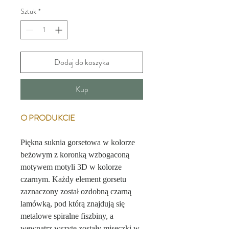
Sztuk
*
Dodaj do koszyka
Kup
O PRODUKCIE
Piękna suknia gorsetowa w kolorze
beżowym z koronką wzbogaconą
motywem motyli 3D w kolorze
czarnym. Każdy element gorsetu
zaznaczony został ozdobną czarną
lamówką, pod którą znajdują się
metalowe spiralne fiszbiny, a
wewnątrz wszyte zostały miseczki w