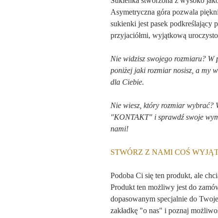
Sukienka stworzona z wysoko jako
Asymetryczna góra pozwala piękn
sukienki jest pasek podkreślający 
przyjaciółmi, wyjątkową uroczysto
Nie widzisz swojego rozmiaru? W
poniżej jaki rozmiar nosisz, a my 
dla Ciebie.
Nie wiesz, który rozmiar wybrać?
"KONTAKT" i sprawdź swoje wymiar
nami!
STWÓRZ Z NAMI COŚ WYJ
Podoba Ci się ten produkt, ale chc
Produkt ten możliwy jest do zamó
dopasowanym specjalnie do Twojej
zakładkę "o nas" i poznaj możliwoś