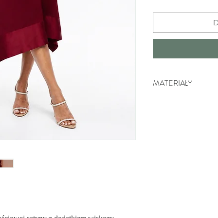
D
MATERIAŁY
60% Poliester. Wysokie
naszych produktach cha
oraz jest wygodny w no
30% Wysokogatunkowa w
pochodzenia, dzięki cz
dla skóry. Dobrze też c
materiałem na wiosnę i 
7% Naturalna bawełna.
względu na dużą wytrzy
przyjazność dla skóry.
wyrobu naszych produkt
oddychać.