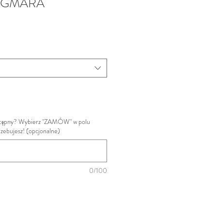
AGMARA
ostępny? Wybierz "ZAMÓW" w polu
trzebujesz! (opcjonalne)
0/100