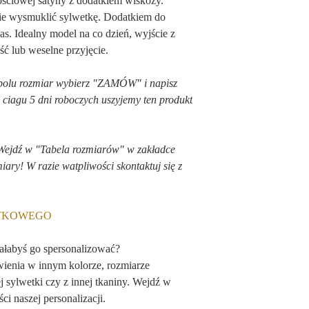
ściowej satyny z dodatkiem wiskozy.
3% Elastan. Dzięki je
ie wysmuklić sylwetkę. Dodatkiem do
rozciągliwość produktu 
pas. Idealny model na co dzień, wyjście z
bardzo przyjemny w do
ść lub weselne przyjęcie.
 polu rozmiar wybierz "ZAMÓW" i napisz
w ciagu 5 dni roboczych uszyjemy ten produkt
 Wejdź w "Tabela rozmiarów" w zakładce
y! W razie watpliwości skontaktuj się z
ĄTKOWEGO
iałabyś go spersonalizować?
wienia w innym kolorze, rozmiarze
 sylwetki czy z innej tkaniny. Wejdź w
ci naszej personalizacji.