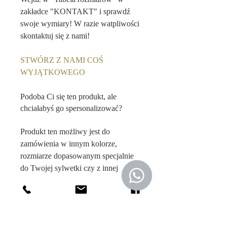
zakładce "KONTAKT" i sprawdź
swoje wymiary! W razie watpliwości
skontaktuj się z nami!
STWÓRZ Z NAMI COŚ
WYJĄTKOWEGO
Podoba Ci się ten produkt, ale
chciałabyś go spersonalizować?
Produkt ten możliwy jest do
zamówienia w innym kolorze,
rozmiarze dopasowanym specjalnie
do Twojej sylwetki czy z innej
tkaniny. Wejdź w zakładkę "o nas" i
poznaj możliwości naszej
personalizacji.