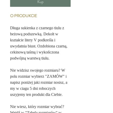
Kup
O PRODUKCIE
Długa sukienka z czarnego tiulu z
beżową podszewką. Dekolt w
kształcie litery V podkreśla i
uwydatnia biust. Ozdobiona czarną,
cekinową taśmą i wykończona
podwójną warstwą tiulu.
Nie widzisz swojego rozmiaru? W
polu rozmiar wybierz "ZAMÓW" i
napisz poniżej jaki rozmiar nosisz, a
my w ciagu 5 dni roboczych
uszyjemy ten produkt dla Ciebie.
Nie wiesz, który rozmiar wybrać?
Wejdź w "Tabela rozmiarów" w