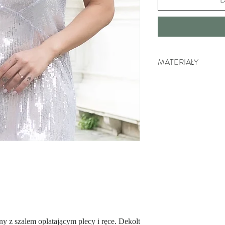
MATERIAŁY
60% Poliester. Wysokie
naszych produktach cha
oraz jest wygodny w no
30% Wysokogatunkowa w
pochodzenia, dzięki cz
dla skóry. Dobrze też c
materiałem na wiosnę i 
7% Naturalna bawełna.
względu na dużą wytrzy
przyjazność dla skóry.
wyrobu naszych produkt
oddychać.
3% Elastan. Dzięki je
rozciągliwość produktu 
y z szalem oplatającym plecy i ręce. Dekolt