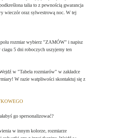
bardzo przyjemny w do
podkreślona talia to z pewnością gwarancja
 wieczór oraz sylwestrową noc. W tej
 polu rozmiar wybierz "ZAMÓW" i napisz
w ciagu 5 dni roboczych uszyjemy ten
 Wejdź w "Tabela rozmiarów" w zakładce
ry! W razie watpliwości skontaktuj się z
ĄTKOWEGO
iałabyś go spersonalizować?
wienia w innym kolorze, rozmiarze