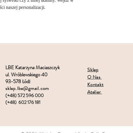
 sylwetki czy z innej tkaniny. Wejdź w
ci naszej personalizacji.
LBE Katarzyna Maciaszczyk
Sklep
ul. Wróblewskiego 40
O Nas
93-578 Łódź
Kontakt
sklep.lbe@gmail.com
Atelier
(+48) 572 596 000
(+48) 602 176 181