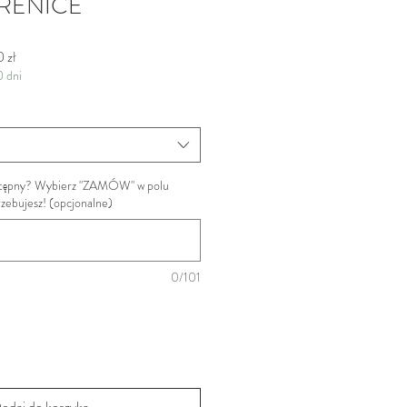
ERENICE
a cena
Cena Rabatowa
 zł
0 dni
ostępny? Wybierz "ZAMÓW" w polu
trzebujesz! (opcjonalne)
0/101
odaj do koszyka