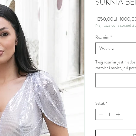
SUKNIA B
Regularn
 1250,00 zł 
1000,00
Najniższa cena sprzed 3
Rozmiar
*
Wybierz
Twój rozmiar jest nied
rozmiar i napisz, jaki po
Sztuk
*
D