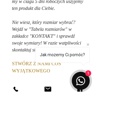
my w ciagu 5 dni roboczych uszyjemy
ten produkt dla Ciebie.
Nie wiesz, który rozmiar wybrać?
Wejdź w "Tabela rozmiarów" w
zakładce "KONTAKT" i sprawdź
swoje wymiary! W razie watpliwości
skontaktuj się z nami
!
Jak możemy Ci pomóc?
STWÓRZ Z NAMI COŚ
WYJĄTKOWEGO
1
Podoba Ci się ten produkt, ale
chciałabyś go spersonalizować?
Produkt ten możliwy jest do
zamówienia w innym kolorze,
rozmiarze dopasowanym specjalnie
do Twojej sylwetki czy z innej
tkaniny. Wejdź w zakładkę "o nas" i