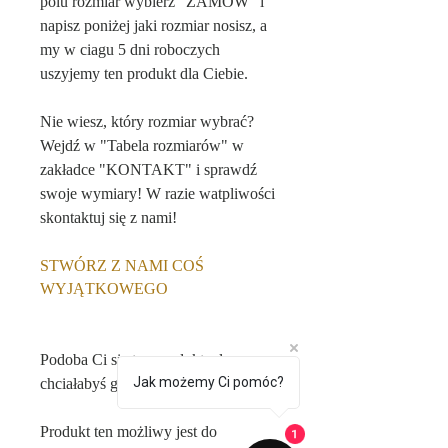
polu rozmiar wybierz "ZAMÓW" i
napisz poniżej jaki rozmiar nosisz, a
my w ciagu 5 dni roboczych
uszyjemy ten produkt dla Ciebie.
Nie wiesz, który rozmiar wybrać?
Wejdź w "Tabela rozmiarów" w
zakładce "KONTAKT" i sprawdź
swoje wymiary! W razie watpliwości
skontaktuj się z nami!
STWÓRZ Z NAMI COŚ
WYJĄTKOWEGO
Podoba Ci się ten produkt, ale
Jak możemy Ci pomóc?
chciałabyś go spersonalizować?
Produkt ten możliwy jest do
1