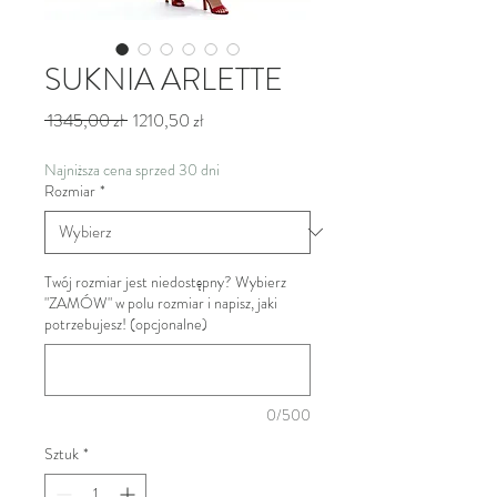
SUKNIA ARLETTE
Regularna cena
Cena Rabatowa
 1345,00 zł 
1210,50 zł
Najniższa cena sprzed 30 dni
Rozmiar
*
Twój rozmiar jest niedostępny? Wybierz
"ZAMÓW" w polu rozmiar i napisz, jaki
potrzebujesz! (opcjonalne)
0/500
Sztuk
*