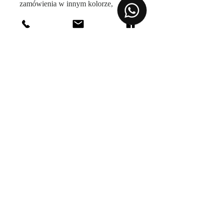
zamówienia w innym kolorze,
rozmiarze dopasowanym specjalnie
do Twojej sylwetki czy z innej
tkaniny. Wejdź w zakładkę "o nas" i
poznaj możliwości naszej
personalizacji.
MATERIAŁY
87% Poliester. Wysokiej jakości
poliester stosowany w naszych
produktach charakteryzuje się dużą
wytrzymałością oraz jest wygodny w
noszeniu.
Sklep
10% Wysokogatunkowa wiskoza.
Jest to materiał naturalnego
O Nas
pochodzenia, dzięki czemu jest
Kontakt
przewiewna i bardzo przyjazna dla
Atelier
skóry. Dobrze też chłonie wilgoć, co
Regulamin Sklepu