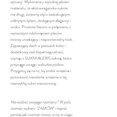
sytuacji. Wykonana z wysokiej jakości
materiału, ta ekstrawagancka suknia
ma długi, zwiewny styl z zaskakującym
odkrytym tyłem, dodającym elegancji i
uroku. Prostota fasonu w połączeniu z
wyrazistym odsłonięciem pleców
tworzy urzekający i niepowtarzalny look.
Zapierający dech w piersiach kolor i
dodatkowy szal dopełniają całości,
czyniąc z SUKNI ALEXIS suknię, która
przyciąga uwagę i wzbudza podziw.
Przygotuj się na to, by zrobić wrażenie i
pozostawić niezatarte wrażenie w tej
niezwykłej sukni wieczorowej.
Nie widzisz swojego rozmiaru? W polu
rozmiar wybierz "ZAMÓW" i napisz
poniżej jaki rozmiar nosisz, a my w ciagu