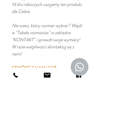
14 dni roboczych uszyjemy ten produkt
dla Ciebie.
Nie wiesz, który rozmiar wybrać? Wejdź
w "Tabela rozmiarów" w zakładce
"KONTAKT" i sprawdź swoje wymiary!
W razie watpliwości skontaktuj się z
nami!
STWÓRZ Z NAMI COŚ
WYJĄTKOWEGO
Podoba Ci się ten produkt, ale
chciałabyś go spersonalizować?
Produkt ten możliwy jest do
zamówienia w innym kolorze, rozmiarze
dopasowanym specjalnie do Twojej
sylwetki czy z innej tkaniny. Wejdź w