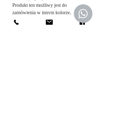
Produkt ten możliwy jest do
zamówienia w innym kolorze,
rozmiarze dopasowanym specjalnie
do Twojej sylwetki czy z innej
tkaniny. Wejdź w zakładkę "o nas" i
poznaj możliwości naszej
personalizacji.
MATERIAŁY
60% Poliester. Wysokiej jakości poliester
stosowany w naszych produktach
charakteryzuje się dużą wytrzymałością
oraz jest wygodny w noszeniu.
30% Wysokogatunkowa wiskoza. Jest to
Sklep
materiał naturalnego pochodzenia, dzięki
O Nas
czemu jest przewiewna i bardzo przyjazna
Kontakt
dla skóry. Dobrze też chłonie wilgoć, co