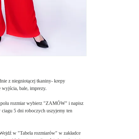
97% Poliester. Wysokiej 
produktach charakteryzuj
wygodny w noszeniu.
3% Elastan. Dzięki jego 
produktu a materiał staj
w dotyku.
dnie z niegniotącej tkaniny- krepy
 wyjścia, bale, imprezy.
 polu rozmiar wybierz "ZAMÓW" i napisz
w ciagu 5 dni roboczych uszyjemy ten
 Wejdź w "Tabela rozmiarów" w zakładce