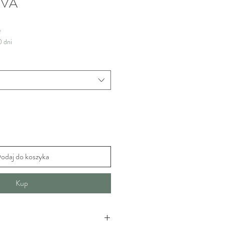
EVA
 cena
Cena Rabatowa
ł
0 dni
odaj do koszyka
Kup