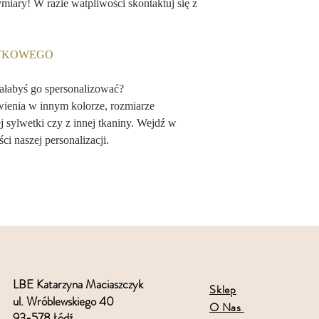
ry! W razie watpliwości skontaktuj się z
ĄTKOWEGO
iałabyś go spersonalizować?
wienia w innym kolorze, rozmiarze
 sylwetki czy z innej tkaniny. Wejdź w
ci naszej personalizacji.
LBE Katarzyna Maciaszczyk
Sklep
ul. Wróblewskiego 40
O Nas
93-578 Łódź