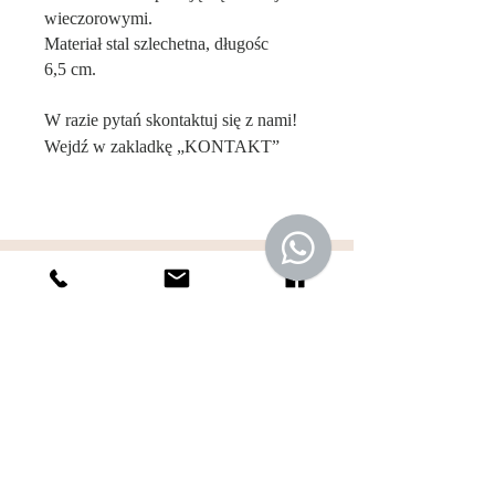
wieczorowymi.
Materiał stal szlechetna, długośc
6,5
cm.
W razie pytań skontaktuj się z nami!
Wejdź w zakladkę „KONTAKT”
Sklep
O Nas
Kontakt
Atelier
Regulamin Sklepu
Polityka Prywatności
Tabela rozmiarów
Dane do przelewu