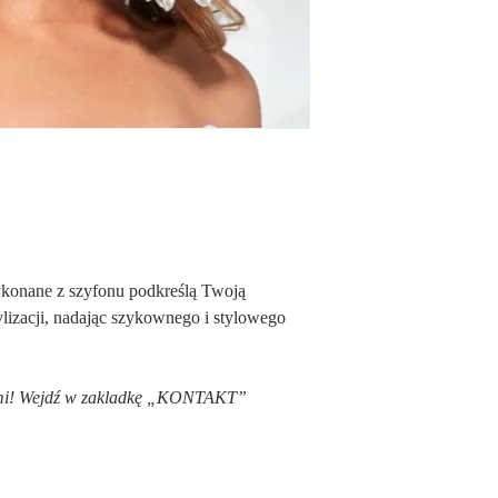
Wielkość kolczyków: 5,
konane z szyfonu podkreślą Twoją
ylizacji, nadając szykownego i stylowego
 nami! Wejdź w zakladkę „KONTAKT”