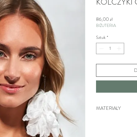
KOLCZYKI
Cena
86,00 zł
BIŻUTERIA
Sztuk
*
D
MATERIAŁY
Surowiec: mosiądz.
Kolor surowca: srebrny.
Tkanina: szyfon.