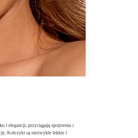
Wielkość: 2,80 cm x 5,
u i elegancji, przyciągają spojrzenia i
cję. Kolczyki są niezwykle lekkie i