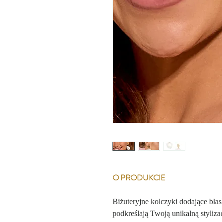
O PRODUKCIE
Biżuteryjne kolczyki dodające blask
podkreślają Twoją unikalną styliza