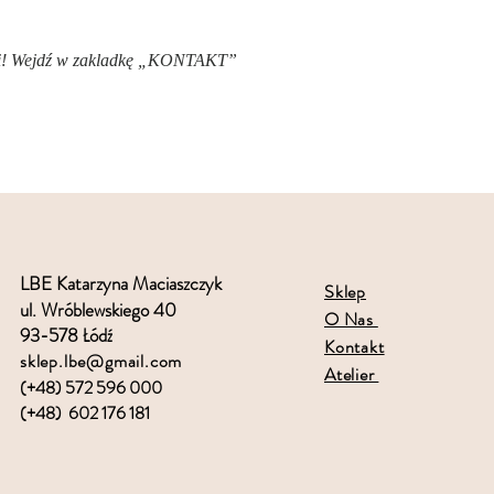
nami! Wejdź w zakladkę „KONTAKT”
LBE Katarzyna Maciaszczyk
Sklep
ul. Wróblewskiego 40
O Nas
93-578 Łódź
Kontakt
sklep.lbe@gmail.com
Atelier
(+48) 572 596 000
(+48) 602 176 181