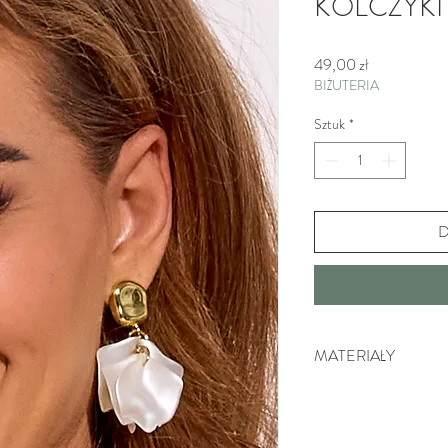
KOLCZYKI
Cena
49,00 zł
BIŻUTERIA
Sztuk
*
D
MATERIAŁY
Surowiec: mosiądz.
Kolor surowca: złoty.
Elementy: akrylowe.