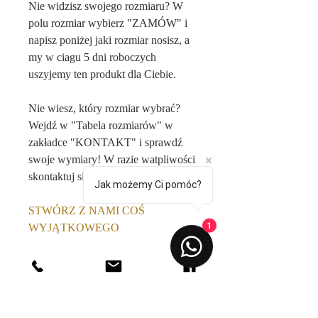
Nie widzisz swojego rozmiaru? W
polu rozmiar wybierz "ZAMÓW" i
napisz poniżej jaki rozmiar nosisz, a
my w ciagu 5 dni roboczych
uszyjemy ten produkt dla Ciebie.
Nie wiesz, który rozmiar wybrać?
Wejdź w "Tabela rozmiarów" w
zakładce "KONTAKT" i sprawdź
swoje wymiary! W razie watpliwości
skontaktuj się z nami!
Jak możemy Ci pomóc?
STWÓRZ Z NAMI COŚ
1
WYJĄTKOWEGO
Podoba Ci się ten produkt, ale
chciałabyś go spersonalizować?
Produkt ten możliwy jest do