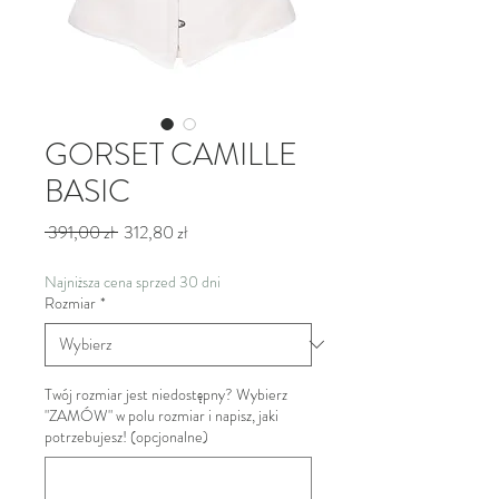
GORSET CAMILLE
BASIC
Regularna
Cena
 391,00 zł 
312,80 zł
cena
Rabatowa
Najniższa cena sprzed 30 dni
Rozmiar
*
Twój rozmiar jest niedostępny? Wybierz
"ZAMÓW" w polu rozmiar i napisz, jaki
potrzebujesz! (opcjonalne)