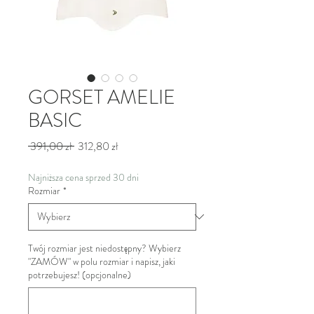
GORSET AMELIE
BASIC
Regularna cena
Cena Rabatowa
 391,00 zł 
312,80 zł
Najniższa cena sprzed 30 dni
Rozmiar
*
Twój rozmiar jest niedostępny? Wybierz
"ZAMÓW" w polu rozmiar i napisz, jaki
potrzebujesz! (opcjonalne)