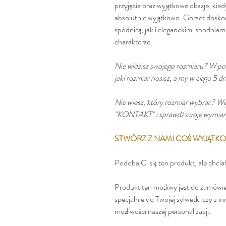
przyjęcia oraz wyjątkowe okazje, kied
absolutnie wyjątkowo. Gorset dosk
spódnicą, jak i eleganckimi spodniam
charakterze.
Nie widzisz swojego rozmiaru? W po
jaki rozmiar nosisz, a my w ciągu 5 
Nie wiesz, który rozmiar wybrać? We
"KONTAKT" i sprawdź swoje wymiary! 
STWÓRZ Z NAMI COŚ WYJĄT
Podoba Ci się ten produkt, ale chci
Produkt ten możliwy jest do zamówi
specjalnie do Twojej sylwetki czy z in
możliwości naszej personalizacji.