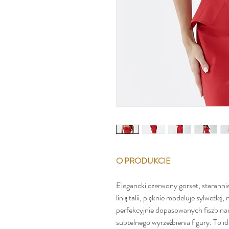
O PRODUKCIE
Elegancki czerwony gorset, staranni
linią talii, pięknie modeluje sylwetkę
perfekcyjnie dopasowanych fiszbina
subtelnego wyrzeźbienia figury. To i