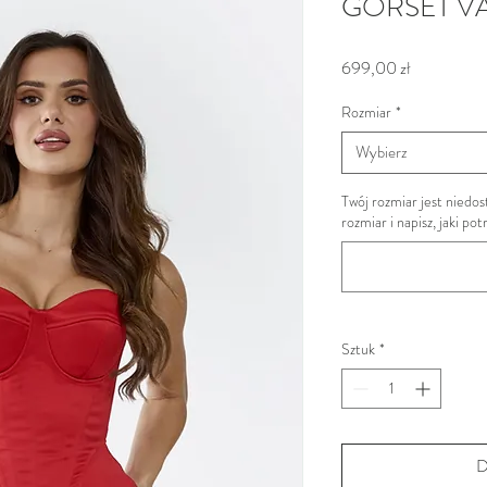
GORSET V
Cena
699,00 zł
Rozmiar
*
Wybierz
Twój rozmiar jest nied
rozmiar i napisz, jaki po
Sztuk
*
D