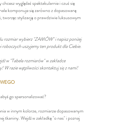
y chcesz wyglądać spektakularnie i czuć się
onale komponuje się zarówno z dopasowaną
i, tworząc stylizację o prawdziwie luksusowym
lu rozmiar wybierz "ZAMÓW" i napisz poniżej
dni roboczych uszyjemy ten produkt dla Ciebie.
jdź w "Tabela rozmiarów" w zakładce
W razie wątpliwości skontaktuj się z nami!
KOWEGO
ałabyś go spersonalizować?
enia w innym kolorze, rozmiarze dopasowanym
nej tkaniny. Wejdź w zakładkę "o nas" i poznaj