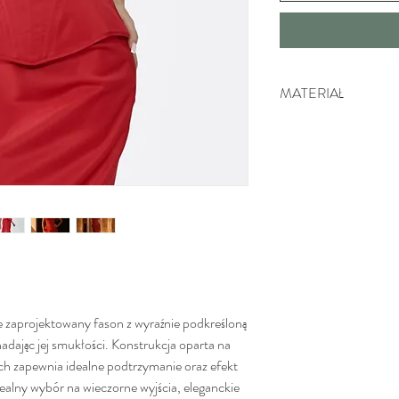
MATERIAŁ
100%
- Wiskozowa satyn
piękny połysk, który spra
eleganckie. Charakteryzuj
oraz możliwość swobodneg
satynowa jest łatwa do p
swej strukturze przypomi
wiskozy staje się bardzi
Satyna wiskozowa to spec
e zaprojektowany fason z wyraźnie podkreśloną
, nadając jej smukłości. Konstrukcja oparta na
ch zapewnia idealne podtrzymanie oraz efekt
dealny wybór na wieczorne wyjścia, eleganckie