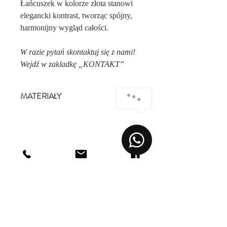
Łańcuszek w kolorze złota stanowi
elegancki kontrast, tworząc spójny,
harmonijny wygląd całości.
W razie pytań skontaktuj się z nami!
Wejdź w zakladkę „KONTAKT”
MATERIAŁY
Surowiec: mosiądz.
Kolor surowca: złoty.
Kryształ: zielony butelkowy.
Wielkość owada: 1,90 cm x 1,33 cm.
Długość: 16,50 cm z możliwością wydłużenia
o 5 cm.
Sklep
Zapięcie: karabińczyk.
O Nas
Kontakt
Atelier
Regulamin Sklepu