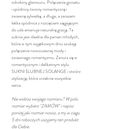
odrobiny glamouru. Połączenie gorsetu
i spódnicy tworzy romantyczną i
zwiewną sylwetkę, a długa, a zarazem
lekka spódnica z rozcięciem sięgającym
do uda emanuje naturalną gracją. Ta
suknia jest idealna dla panien młodych,
które w tym wyjątkowym dniu szukają
połączenia nowoczesnej mody i
zwiewnego romantyzmu. Zanurz się w
romantycznym i delikatnym stylu
SUKNI ŚLUBNEJ SOLANGE i stwórz
stylizację, która urzeknie wszystkie
serca.
Nie widzisz swojego rozmiaru? W polu
rozmiar wybierz "ZAMÓW" i napisz
poniżej jaki rozmiar nosisz, a my w ciagu
5 dni roboczych uszyjemy ten produkt
dla Ciebie.