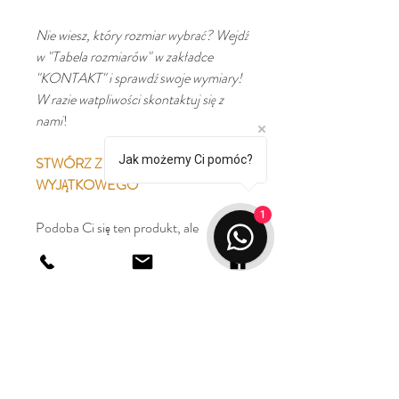
Nie wiesz, który rozmiar wybrać? Wejdź
w "Tabela rozmiarów" w zakładce
"KONTAKT" i sprawdź swoje wymiary!
W razie watpliwości skontaktuj się z
nami
!
Jak możemy Ci pomóc?
STWÓRZ Z NAMI COŚ
WYJĄTKOWEGO
1
Podoba Ci się ten produkt, ale
chciałabyś go spersonalizować?
Produkt ten możliwy jest do
zamówienia w innym kolorze, rozmiarze
dopasowanym specjalnie do Twojej
sylwetki czy z innej tkaniny. Wejdź w
zakładkę "o nas" i poznaj możliwości
naszej personalizacji.