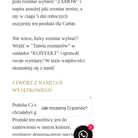
polu rozmiar wybierz "ZAMÓW" i
napisz poniżej jaki rozmiar nosisz, a
my w ciagu 5 dni roboczych
uszyjemy ten produkt dla Ciebie.
Nie wiesz, który rozmiar wybrać?
Wejdź w "Tabela rozmiarów" w
zakładce "KONTAKT" i sprawdź
swoje wymiary! W razie watpliwości
skontaktuj się z nami!
STWÓRZ Z NAMI COŚ
WYJĄTKOWEGO
Podoba Ci się ten produkt, ale
Jak możemy Ci pomóc?
chciałabyś go spersonalizować?
Produkt ten możliwy jest do
zamówienia w innym kolorze,
1
rozmiarze dopasowanym specjalnie