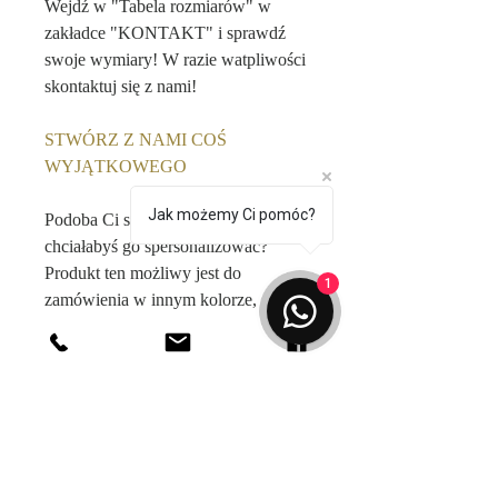
Wejdź w "Tabela rozmiarów" w
zakładce "KONTAKT" i sprawdź
swoje wymiary! W razie watpliwości
skontaktuj się z nami!
STWÓRZ Z NAMI COŚ
WYJĄTKOWEGO
Jak możemy Ci pomóc?
Podoba Ci się ten produkt, ale
chciałabyś go spersonalizować?
Produkt ten możliwy jest do
1
zamówienia w innym kolorze,
rozmiarze dopasowanym specjalnie
do Twojej sylwetki czy z innej
tkaniny. Wejdź w zakładkę "o nas" i
poznaj możliwości naszej
personalizacji.