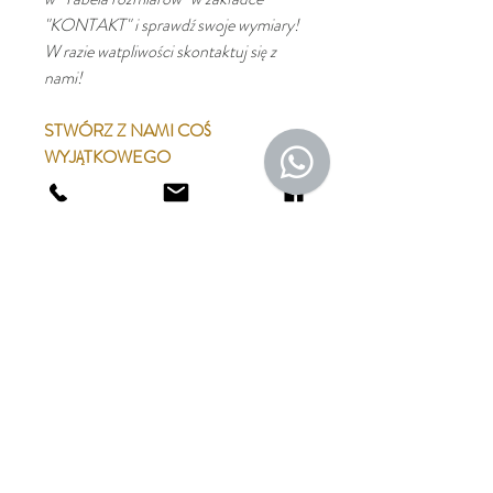
"KONTAKT" i sprawdź swoje wymiary!
W razie watpliwości skontaktuj się z
nami!
STWÓRZ Z NAMI COŚ
WYJĄTKOWEGO
Podoba Ci się ten produkt, ale
chciałabyś go spersonalizować?
Produkt ten możliwy jest do
zamówienia w innym kolorze, rozmiarze
dopasowanym specjalnie do Twojej
sylwetki czy z innej tkaniny. Wejdź w
zakładkę "o nas" i poznaj możliwości
naszej personalizacji.