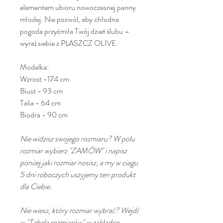
elementem ubioru nowoczesnej panny
młodej. Nie pozwól, aby chłodna
pogoda przyćmiła Twój dzień ślubu –
wyraź siebie z PŁASZCZ OLIVE.
Modelka:
Wzrost -174 cm
Biust - 93 cm
Talia - 64 cm
Biodra - 90 cm
Nie widzisz swojego rozmiaru? W polu
rozmiar wybierz "ZAMÓW" i napisz
poniżej jaki rozmiar nosisz, a my w ciagu
5 dni roboczych uszyjemy ten produkt
dla Ciebie.
Nie wiesz, który rozmiar wybrać? Wejdź
w "Tabela rozmiarów" w zakładce