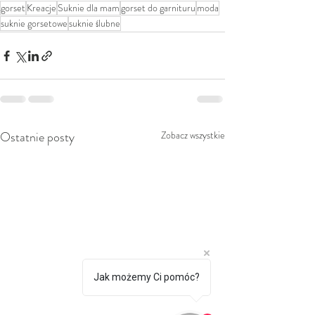
gorset
Kreacje
Suknie dla mam
gorset do garnituru
moda
suknie gorsetowe
suknie ślubne
Ostatnie posty
Zobacz wszystkie
Jak możemy Ci pomóc?