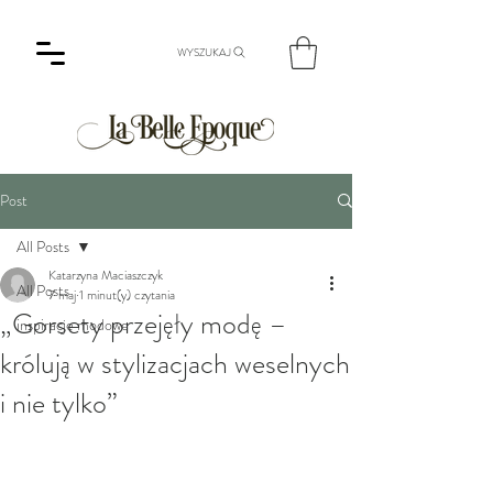
WYSZUKAJ
Post
All Posts
Katarzyna Maciaszczyk
All Posts
7 maj
1 minut(y) czytania
„Gorsety przejęły modę –
inspiracje modowe
królują w stylizacjach weselnych
i nie tylko”